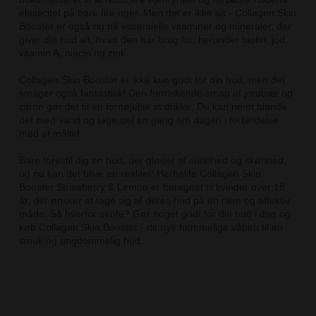
elasticitet på bare fire uger. Men det er ikke alt - Collagen Skin
Booster er også rig på essentielle vitaminer og mineraler, der
giver din hud alt, hvad den har brug for, herunder biotin, jod,
vitamin A, niacin og zink.
Collagen Skin Booster er ikke kun godt for din hud, men det
smager også fantastisk! Den forfriskende smag af jordbær og
citron gør det til en fornøjelse at drikke. Du kan nemt blande
det med vand og tage det én gang om dagen i forbindelse
med et måltid.
Bare forestil dig en hud, der gløder af sundhed og skønhed,
og nu kan det blive en realitet! Herbalife Collagen Skin
Booster Strawberry & Lemon er beregnet til kvinder over 18
år, der ønsker at tage sig af deres hud på en nem og effektiv
måde. Så hvorfor vente? Gør noget godt for din hud i dag og
køb Collagen Skin Booster - dit nye hemmelige våben til en
smuk og ungdommelig hud.