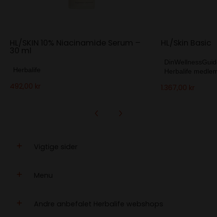
HL/SKIN 10% Niacinamide Serum –
HL/Skin Basic
30 ml
DinWellnessGuid
Herbalife
Herbalife medle
492,00 kr
1.367,00 kr
Vigtige sider
Menu
Andre anbefalet Herbalife webshops