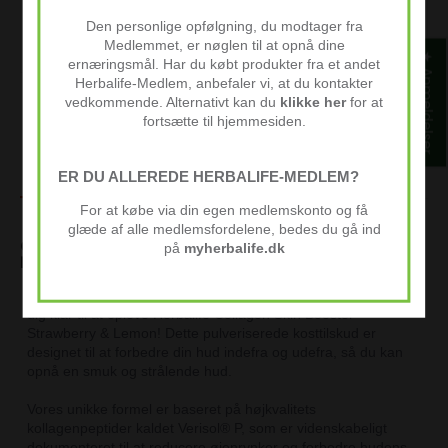
Normalt klar inden for 2-4 dage
Den personlige opfølgning, du modtager fra
Se butiksoplysninger
Medlemmet, er nøglen til at opnå dine
★ Anmeldelser
ernæringsmål. Har du købt produkter fra et andet
Herbalife-Medlem, anbefaler vi, at du kontakter
vedkommende. Alternativt kan du
klikke her
for at
fortsætte til hjemmesiden.
30 dages
Beskrivelse
Prismatch
ER DU ALLEREDE HERBALIFE-MEDLEM?
tilfredshedsgaranti
For at købe via din egen medlemskonto og få
glæde af alle medlemsfordelene, bedes du gå ind
Giv din hud et boost med Herbalife Collagen Skin
på
myherbalife.dk
Booster!
Drømmer du om at have en glat og ungdommelig hud? Gør
dig klar til at opleve Herbalife Collagen Skin Booster
Strawberry & Lemon! Dette pulveriserede kosttilskud er
designet til at forbedre din hud indefra og udefra, så du kan
opnå en smuk og strålende hud.
Vores unikke formel er baseret på højkvalitets
kollagenpeptider kaldet Verisol® P, som er videnskabeligt
dokumenteret til at reducere øjenrynker og forbedre hudens