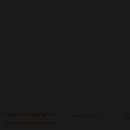
S
Herbalife Ernæringshake
Energi tilskud
mell