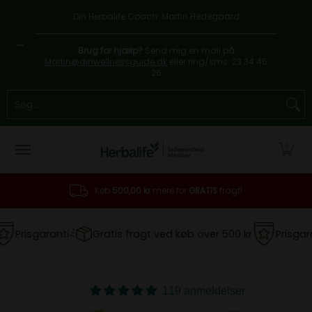
Hjem
Ernæringsprodukter
Programmer
V
Forår til hovedindhold
Din Herbalife Coach: Martin Hedegaard
Brug for hjælp?
Send mig en mail på
Martin@dinwellnessguide.dk
eller ring/sms: 23 34 45
26
Søg...
0
Køb
500,00 kr
mere for
GRATIS
fragt!
Prisgaranti
Gratis fragt ved køb over 500 kr
Prisgarant
119 anmeldelser