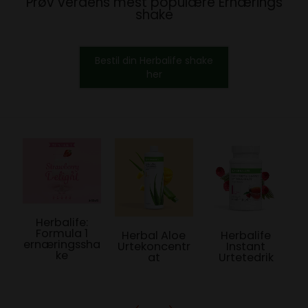
Prøv verdens mest populære Ernærings
shake
Bestil din Herbalife shake
her
Herbalife:
Formula 1
Herbal Aloe
Herbalife
ernæringssha
Urtekoncentr
Instant
ke
at
Urtetedrik